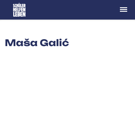
Menü
Maša Galić