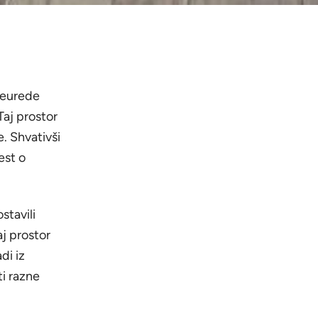
preurede
Taj prostor
. Shvativši
est o
stavili
aj prostor
di iz
i razne