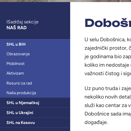
Dobošn
ISadržaj sekcije
NAŠ RAD
U selu Dobošnica, ko
SHL u BiH
zajednički prostor, 
Obrazovanje
je godinama bio zap
Mobilnost
koliko im nedostaje 
važnosti čistog i si
Aktivizam
Resursi za rad
Uz puno truda i zajed
Naša produkcija
nekoliko novih detalj
SHL u Njemačkoj
služi kao centar za 
SHL u Ukrajini
Dobošnice sada imaj
događaje.
SHL na Kosovu