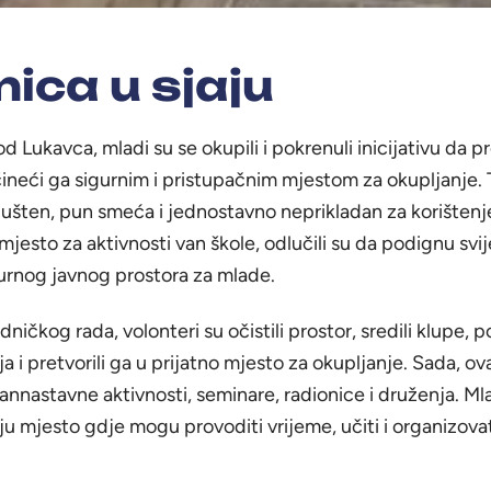
ica u sjaju
d Lukavca, mladi su se okupili i pokrenuli inicijativu da 
čineći ga sigurnim i pristupačnim mjestom za okupljanje. 
ušten, pun smeća i jednostavno neprikladan za korištenje
mjesto za aktivnosti van škole, odlučili su da podignu svij
gurnog javnog prostora za mlade.
ničkog rada, volonteri su očistili prostor, sredili klupe, po
a i pretvorili ga u prijatno mjesto za okupljanje. Sada, ov
vannastavne aktivnosti, seminare, radionice i druženja. Mla
u mjesto gdje mogu provoditi vrijeme, učiti i organizovat