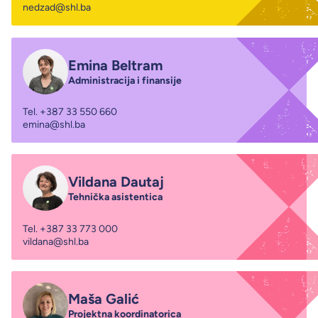
nedzad@shl.ba
Emina Beltram
Administracija i finansije
Tel.
+387 33 550 660
emina@shl.ba
Vildana Dautaj
Tehnička asistentica
Tel.
+387 33 773 000
vildana@shl.ba
Maša Galić
Projektna koordinatorica