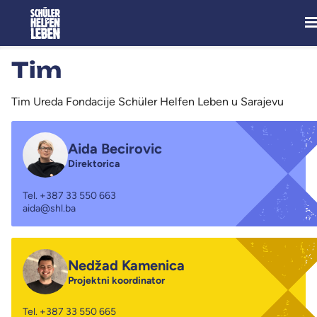
Me
Tim
Tim Ureda Fondacije Schüler Helfen Leben u Sarajevu
Aida Becirovic
Direktorica
Tel.
+387 33 550 663
aida@shl.ba
Nedžad Kamenica
Projektni koordinator
Tel.
+387 33 550 665