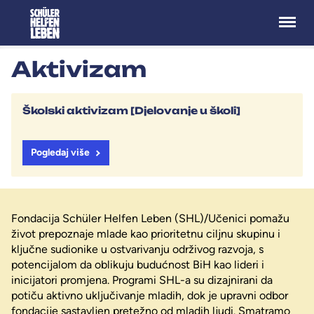
Menü
Aktivizam
Školski aktivizam [Djelovanje u školi]
Pogledaj više
Fondacija Schüler Helfen Leben (SHL)/Učenici pomažu
život prepoznaje mlade kao prioritetnu ciljnu skupinu i
ključne sudionike u ostvarivanju održivog razvoja, s
potencijalom da oblikuju budućnost BiH kao lideri i
inicijatori promjena. Programi SHL-a su dizajnirani da
potiču aktivno uključivanje mladih, dok je upravni odbor
fondacije sastavljen pretežno od mladih ljudi. Smatramo