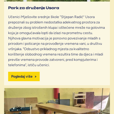
Park za druženje Usora
Učenici Mješovite srednje škole “Stjepan Radić” Usora
prepoznali su problem nedostatka adekvatnog prostora za
druženje zbog istrošenih klupa i oštećene mreže na golovima
koja je omogućavala lopti da izlazi na prometnu cestu.
Njihova glavna motivacija je ponovno povezivanje mladih s
prirodom i poticanje na provođenje vremena vani, u društvu
vršnjaka. "Odsustvo prikladnog mjesta za kvalitetno
korištenje slobodnog vremena rezultira time da djeca i mladi
previše vremena provode zatvoreni, pred kompjuterima i
telefonima", ističu učenici.
Pogledaj više