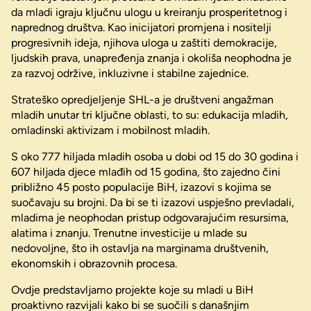
da mladi igraju ključnu ulogu u kreiranju prosperitetnog i
naprednog društva. Kao inicijatori promjena i nositelji
progresivnih ideja, njihova uloga u zaštiti demokracije,
ljudskih prava, unapređenja znanja i okoliša neophodna je
za razvoj održive, inkluzivne i stabilne zajednice.
Strateško opredjeljenje SHL-a je društveni angažman
mladih unutar tri ključne oblasti, to su: edukacija mladih,
omladinski aktivizam i mobilnost mladih.
S oko 777 hiljada mladih osoba u dobi od 15 do 30 godina i
607 hiljada djece mlađih od 15 godina, što zajedno čini
približno 45 posto populacije BiH, izazovi s kojima se
suočavaju su brojni. Da bi se ti izazovi uspješno prevladali,
mladima je neophodan pristup odgovarajućim resursima,
alatima i znanju. Trenutne investicije u mlade su
nedovoljne, što ih ostavlja na marginama društvenih,
ekonomskih i obrazovnih procesa.
Ovdje predstavljamo projekte koje su mladi u BiH
proaktivno razvijali kako bi se suočili s današnjim