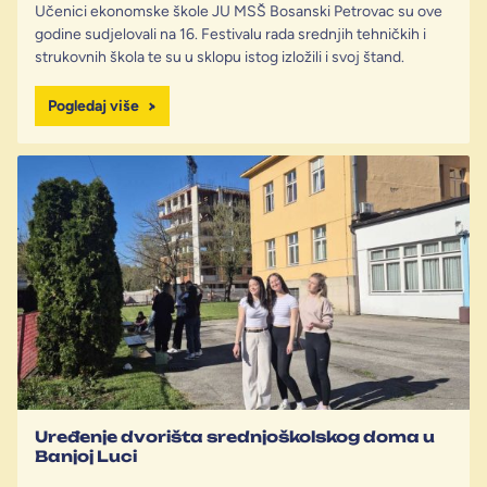
Učenici ekonomske škole JU MSŠ Bosanski Petrovac su ove
godine sudjelovali na 16. Festivalu rada srednjih tehničkih i
strukovnih škola te su u sklopu istog izložili i svoj štand.
Pogledaj više
Uređenje dvorišta srednjoškolskog doma u
Banjoj Luci