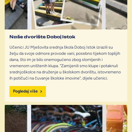
Naše dvorište Doboj Istok
Učenici JU Mješovita srednja škola Doboj Istok izrazili su
želju da svoje odmore provode vani, posebno tijekom toplijih
dana, što im je bilo onemogućeno zbog slomljenih i
vremenom uništenih klupa. "Zamijenili smo klupe i potaknuli
srednjoškolce na druženje u školskom dvorištu, istovremeno
ih potičući na čuvanje školske imovine", dijele učenici.
Pogledaj više