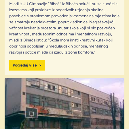
Mladi iz JU Gimnazije “Bihać” iz Bihaća odlučili su se suočiti s
izazovima koji proizlaze iz negativnih utjecaja okoline,
posebice s problemom provođenja vremena na mjestima koja
se smatraju neadekvatnim, poput kladionica. Naglašavajući
važnost kreiranja prostora unutar škola koji bi bio posvećen
kreativnosti, međusobnim odnosima i mentalnom razvoju,
mladi iz Bihaća ističu: "Škola mora imati kreativni kutak koji
doprinosi poboljšanju međuljudskih odnosa, mentalnog
razvoja i potiče mlade da izađu iz zone komfora."
Pogledaj više