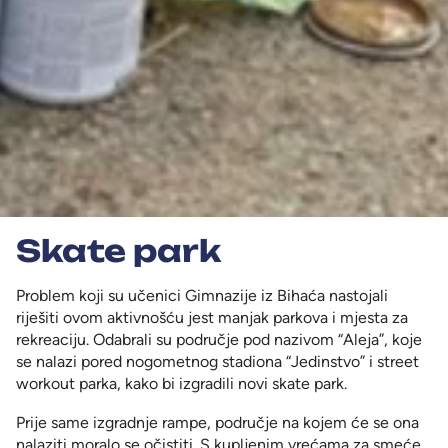
Skate park
Problem koji su učenici Gimnazije iz Bihaća nastojali
riješiti ovom aktivnošću jest manjak parkova i mjesta za
rekreaciju. Odabrali su područje pod nazivom “Aleja”, koje
se nalazi pored nogometnog stadiona “Jedinstvo” i street
workout parka, kako bi izgradili novi skate park.
Prije same izgradnje rampe, područje na kojem će se ona
nalaziti moralo se očistiti. S kupljenim vrećama za smeće,