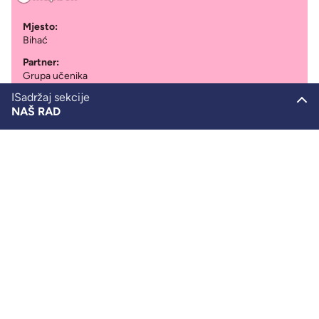
Mjesto:
Bihać
Partner:
Grupa učenika
ISadržaj sekcije
Period:
NAŠ RAD
2023
SHL u BiH
Nema mjesta panici
Vratite se na početak
Obrazovanje
Mobilnost
Aktivizam
Resursi za rad
Naša produkcija
Newsletter
Ostani u toku!
SHL u Njemačkoj
SHL u Ukrajini