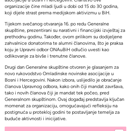
organizacije čine mladi ljudi u dobi od 15 do 30 godina,
koji dijele strast prema medijskom aktivizmu u BiH.
Tijekom svečanog otvaranja 16. po redu Generalne
skupštine, prezentirani su narativni i financijski izvještaj za
prethodnu godinu. Također, ovom prilikom su dodijeljene
zahvalnice donatorima te alumni članovima, što je praksa
koju je Upravni odbor ONAuBiH odlučio uvesti kao
odlikovanje za bivše i trenutne članove.
Drugi dan Generalne skupštine otvoren je glasanjem za
novo rukovodstvo Omladinske novinske asocijacije u
Bosni i Hercegovini. Nakon izbora, uslijedilo je obraćanje
članova Upravnog odbora, kako onih čiji mandat završava,
tako i novih članova čiji je mandat tek počeo, pred
Generalnom skupštinom. Ovaj događaj predstavlja ključan
momenat za organizaciju, omogućavajući refleksiju na
postignuća u protekloj godini te postavljanje temelja za
buduće aktivnosti i inicijative.