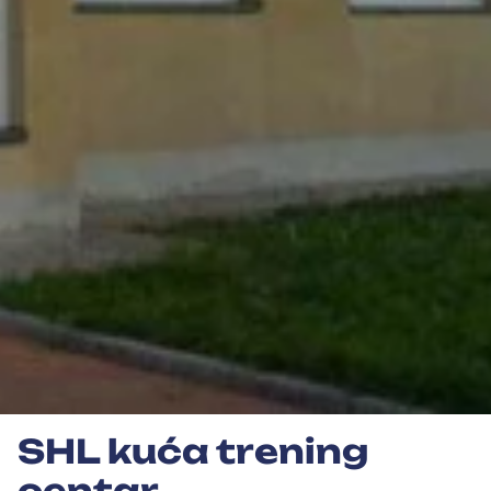
SHL kuća trening
centar