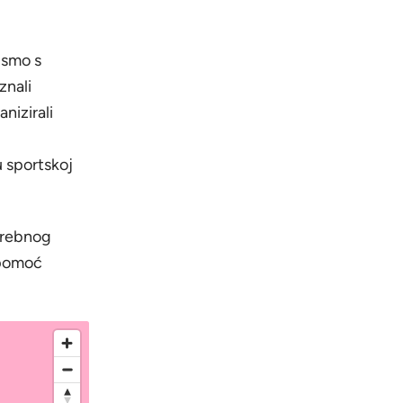
 smo s
znali
nizirali
u sportskoj
otrebnog
 pomoć