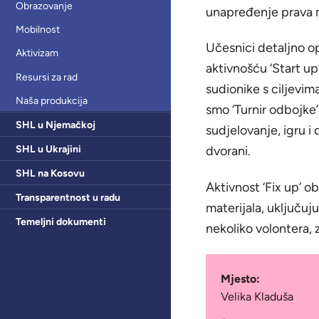
Obrazovanje
unapređenje prava m
Mobilnost
Učesnici detaljno op
Aktivizam
aktivnošću ‘Start up
Resursi za rad
sudionike s ciljevima
Naša produkcija
smo ‘Turnir odbojke’
SHL u Njemačkoj
sudjelovanje, igru i
SHL u Ukrajini
dvorani.
SHL na Kosovu
Aktivnost ‘Fix up’ o
Transparentnost u radu
materijala, uključuj
Temeljni dokumenti
nekoliko volontera, 
Mjesto:
Velika Kladuša