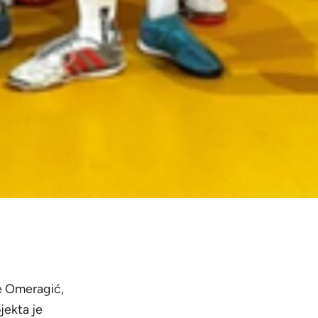
le Omeragić,
jekta je