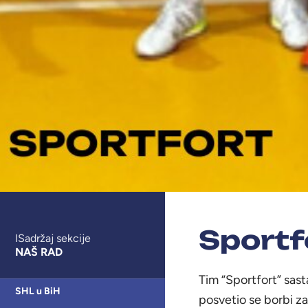
Sportf
ISadržaj sekcije
NAŠ RAD
Tim “Sportfort” sast
SHL u BiH
posvetio se borbi za 