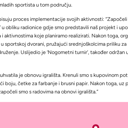
ladih sportista u tom području.
isuju proces implementacije svojih aktivnosti: “Započeli
’ u obliku radionice gdje smo predstavili naš projekt i upo
 i aktivnostima koje planiramo realizirati. Nakon toga, orga
 u sportskoj dvorani, pružajući srednjoškolcima priliku za
 druženje. Uslijedio je ‘Nogometni turnir’, također održan 
buhvatila je obnovu igrališta. Krenuli smo s kupovinom p
ući boju, četke za farbanje i brusni papir. Nakon toga, uz
započeli smo s radovima na obnovi igrališta.”