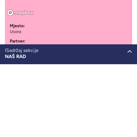
Mjesto:
Usora
Partner:
Učenici
ISadržaj sekcije
NAŠ RAD
Period:
2023
SHL u BiH
Nema mjesta panici
Obrazovanje
Vratite se na početak
Mobilnost
Aktivizam
Resursi za rad
Naša produkcija
Newsletter
SHL u Njemačkoj