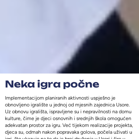
Neka igra počne
Implementacijom planiranih aktivnosti uspješno je
obnovljeno igralište u jednoj od mjesnih zajednica Usore.
Uz obnovu igrališta, ispravljene su i nepravilnosti na domu
kulture, čime je djeci osnovnih i srednjih škola omogućen
adekvatan prostor za igru. Već tijekom realizacije projekta,
djeca su, odmah nakon popravaka golova, počela uživati u
igri, što ukazuje na to da je broj druženja u Usori i šire u