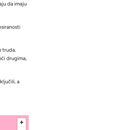
naju da imaju
esiranosti
o truda.
oći drugima,
ljučili, a