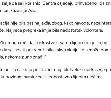
z želje da se i korisnici Centra osjećaju prihvaćeno i da z
ice, kazala je Asia.
zacija nije bila baš najlakša, zbog, kako navode, nezainter
uže. Najveća prepreka im je bila nedostatak volontera.
lo, mogu reći da je iskustvo stvarno lijepo i da je vrijedil
 da se isplati pokrenuti bilo kakvu akciju koja može pom
ala, nekome puno znači.“
njaci su na kraju pozitivno reagirali. Neki su se kasnije prik
 kupovinom narukvica ili jednostavno lijepim riječima.