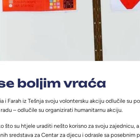
se boljim vraća
a i Farah iz Tešnja svoju volontersku akciju odlučile su po
adu – odlučile su organizirati humanitarnu akciju.
o što su htjele uraditi nešto korisno za svoju zajednicu, a
anih sredstava za Centar za djecu i odrasle sa posebnim