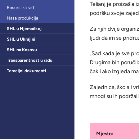
Tešanj je proizašla i
Resursi za rad
podršku svoje zajedn
Naša produkcija
Za njih dvije organi
SHL u Njemačkoj
ljudi da im se pridr
SHL u Ukrajini
SHL na Kosovu
„Sad kada je sve proš
Transparentnost u radu
Drugima bih poručila
čak i ako izgleda m
Temeljni dokumenti
Zajednica, škola i vrš
mnogi su ih podržali
Mjesto: