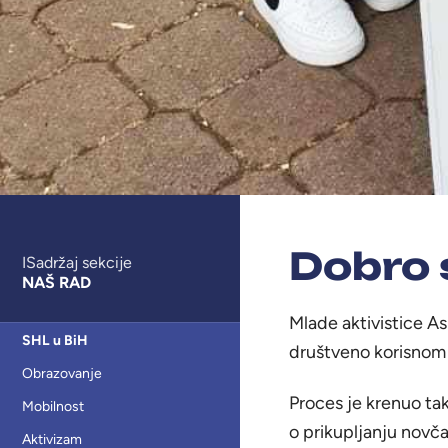
Dobro 
ISadržaj sekcije
NAŠ RAD
Mlade aktivistice Asi
SHL u BiH
društveno korisnom r
Obrazovanje
Proces je krenuo tak
Mobilnost
o prikupljanju novč
Aktivizam