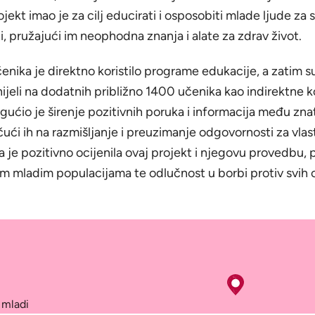
jekt imao je za cilj educirati i osposobiti mlade ljude za
i, pružajući im neophodna znanja i alate za zdrav život.
enika je direktno koristilo programe edukacije, a zatim s
jeli na dodatnih približno 1400 učenika kao indirektne ko
ućio je širenje pozitivnih poruka i informacija među zn
ući ih na razmišljanje i preuzimanje odgovornosti za vlast
a je pozitivno ocijenila ovaj projekt i njegovu provedbu, 
im mladim populacijama te odlučnost u borbi protiv svih 
 mladi