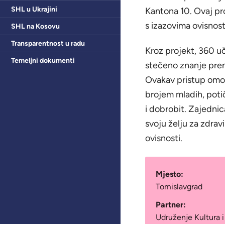
SHL u Ukrajini
Kantona 10. Ovaj pro
s izazovima ovisnost
SHL na Kosovu
Transparentnost u radu
Kroz projekt, 360 uč
Temeljni dokumenti
stečeno znanje preni
Ovakav pristup omog
brojem mladih, potič
i dobrobit. Zajednic
svoju želju za zdrav
ovisnosti.
Mjesto:
Tomislavgrad
Partner:
Udruženje Kultura i