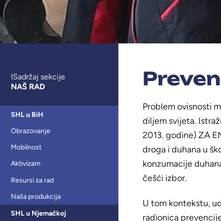
Preven
ISadržaj sekcije
NAŠ RAD
Problem ovisnosti m
SHL u BiH
diljem svijeta. Ist
Obrazovanje
2013. godine) ZA E
Mobilnost
droga i duhana u šk
konzumacije duhana 
Aktivizam
češći izbor.
Resursi za rad
Naša produkcija
U tom kontekstu, udr
SHL u Njemačkoj
radionica prevencije