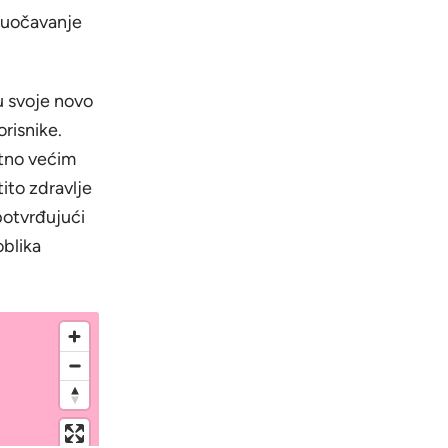
 suočavanje
u svoje novo
risnike.
atno većim
ito zdravlje
potvrđujući
oblika