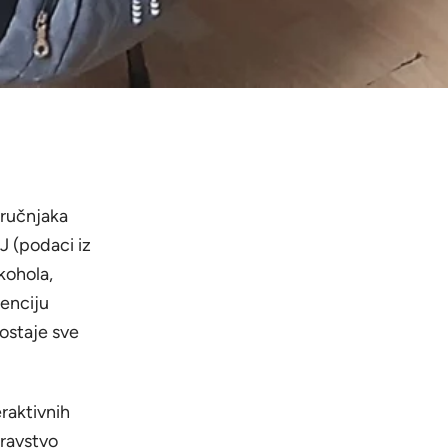
tručnjaka
J (podaci iz
kohola,
enciju
ostaje sve
raktivnih
dravstvo