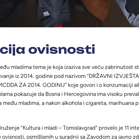
cija ovisnosti
eđu mladima tema je koja izaziva sve veću zabrinutost s
raživanje iz 2014. godine pod nazivom “DRŽAVNI IZVJEŠTA
MCDDA ZA 2014. GODINU” koje govori i o konzumaciji al
olama pokazuje da Bosna i Hercegovina ima visoku preval
među mladima, a nakon alkohola i cigareta, marihuana p
uženje “Kultura i mladi – Tomislavgrad” provelo je 11 inte
 ovisnosti, osmišljenih u suradnji sa Zavodom za javno z