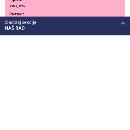
Sarajevo
Partner:
Omladinsko naučno društvo "Vladimir Prelog"
ISadržaj sekcije
NAŠ RAD
Period:
2023
SHL u BiH
Obrazovanje
Mobilnost
Aktivizam
Resursi za rad
Naša produkcija
SHL u Njemačkoj
SHL u Ukrajini
SHL na Kosovu
Nema mjesta panici