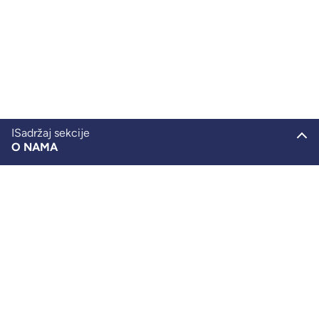
ISadržaj sekcije
O NAMA
Nema mjesta panici
Vratite se na početak
Portret
Istorija
Nagrade i priznanja
Upravni odbor
Tim
Newsletter
Ostani u toku!
Kuratorijum