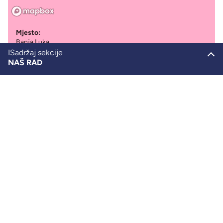
Mjesto:
Banja Luka
ISadržaj sekcije
Partner:
NAŠ RAD
Udruženje Zdravo da ste
Period:
SHL u BiH
2023
Obrazovanje
Mobilnost
Aktivizam
Resursi za rad
Naša produkcija
SHL u Njemačkoj
SHL u Ukrajini