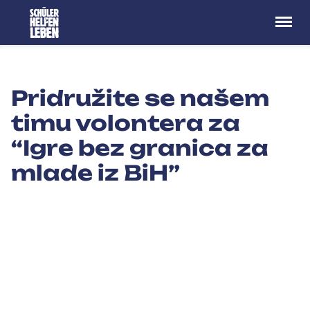
Menü
Pridružite se našem
timu volontera za
“Igre bez granica za
mlade iz BiH”