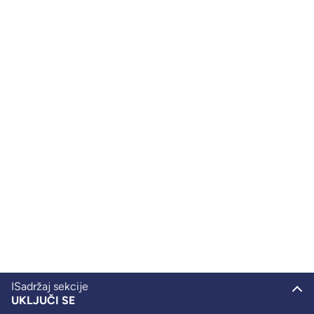
ISadržaj sekcije
UKLJUČI SE