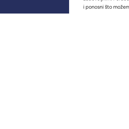
i ponosni što možemo
Mjesto:
Kladanj
Partner:
Učenici Mješovite 
Kladanj
Period:
2025