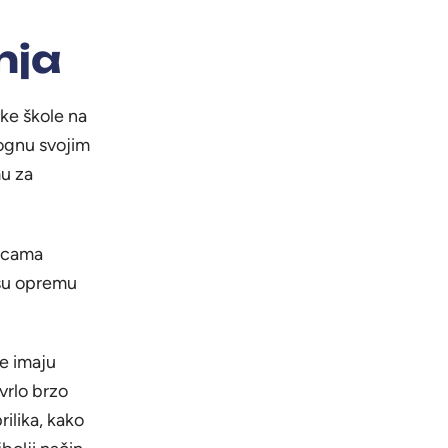
nja
ke škole na
ognu svojim
mu za
ricama
 su opremu
le imaju
vrlo brzo
ilika, kako