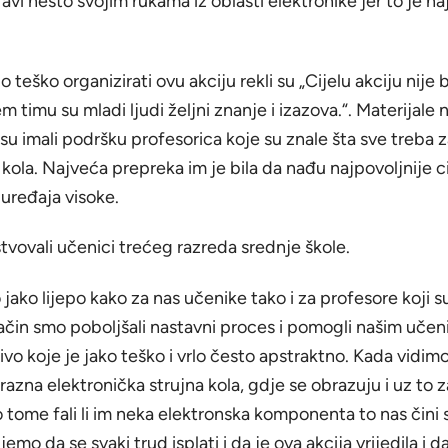
vi nešto svojim rukama iz oblasti elektronike jer to je naj
lo teško organizirati ovu akciju rekli su „Cijelu akciju nije 
em timu su mladi ljudi željni znanje i izazova.“. Materijale n
 su imali podršku profesorica koje su znale šta sve treba z
 kola. Najveća prepreka im je bila da nađu najpovoljnije ci
 uređaja visoke.
stvovali učenici trećeg razreda srednje škole.
o jako lijepo kako za nas učenike tako i za profesore koji 
ačin smo poboljšali nastavni proces i pomogli našim učen
ivo koje je jako teško i vrlo često apstraktno. Kada vidim
razna elektronička strujna kola, gdje se obrazuju i uz to 
 tome fali li im neka elektronska komponenta to nas čini 
mo da se svaki trud isplati i da je ova akcija vrijedila i d