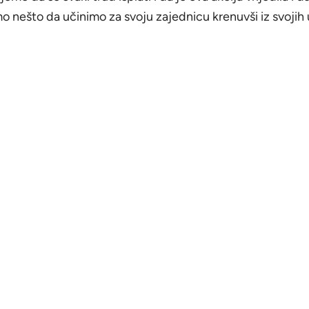
 nešto da učinimo za svoju zajednicu krenuvši iz svojih 
srednje škole