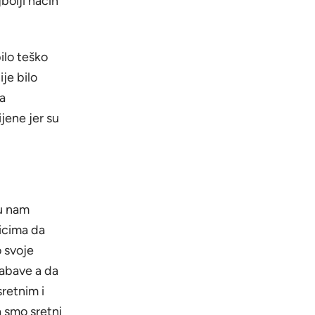
bolji način
bilo teško
ije bilo
a
jene jer su
su nam
icima da
o svoje
zabave a da
sretnim i
a smo sretni