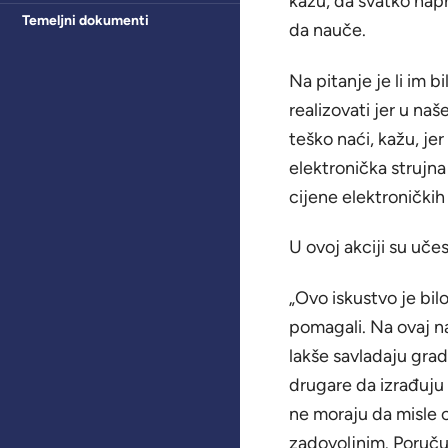
kažu, da svatko napra
Temeljni dokumenti
da nauče.
Na pitanje je li im bi
realizovati jer u naš
teško naći, kažu, jer
elektronička strujna
cijene elektroničkih
U ovoj akciji su uče
„Ovo iskustvo je bil
pomagali. Na ovaj n
lakše savladaju grad
drugare da izrađuju 
ne moraju da misle o
zadovoljnim. Poručuje