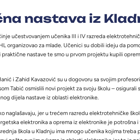
čna nastava iz Klad
inje učestvovanjem učenika III i IV razreda elektrotehnič
HL organizovao za mlade. Učenici su dobili ideju da pom
i praktične nastave te smo u prvom projektu kupili opre
nić i Zahid Kavazović su u dogovoru sa svojim profeso
om Tabić osmislili novi projekt za svoju školu – osigurali
nog dijela nastave iz oblasti elektronike.
ako naglašavaju, jer u trećem razredu elektrotehničke ško
etska elektronika a oprema iz elektronike je potrošna i 
rednja škola u Kladnju ima mnogo učenika kojima treba pr