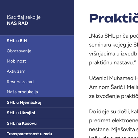
Prakti
ISadržaj sekcije
NAŠ RAD
„Naša SHL priča poč
SHL u BiH
seminaru kojeg je S
Obrazovanje
vršnjacima u izvedb
Mobilnost
praktičnu nastavu.“
Aktivizam
Učenici Muhamed Ha
Resursi za rad
Aminom Šarić i Melis
Naša produkcija
za izvođenje praktič
SHL u Njemačkoj
Do ideje su došli, k
SHL u Ukrajini
predmet elektroenerg
SHL na Kosovu
nestane. Mješovita s
Transparentnost u radu