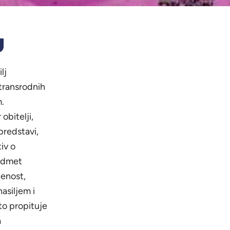
g
lj
 transrodnih
.
obitelji,
predstavi,
iv o
redmet
čenost,
asiljem i
to propituje
a