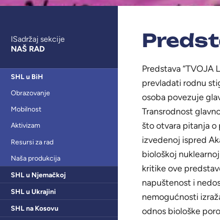
Predst
ISadržaj sekcije
NAŠ RAD
Predstava “TVOJA LJ
SHL u BiH
prevladati rodnu sti
Obrazovanje
osoba povezuje glav
Mobilnost
Transrodnost glavnog
što otvara pitanja o
Aktivizam
izvedenoj ispred Ak
Resursi za rad
biološkoj nuklearno
Naša produkcija
kritike ove predstav
SHL u Njemačkoj
napuštenost i nedost
SHL u Ukrajini
nemogućnosti izražav
SHL na Kosovu
odnos biološke porod