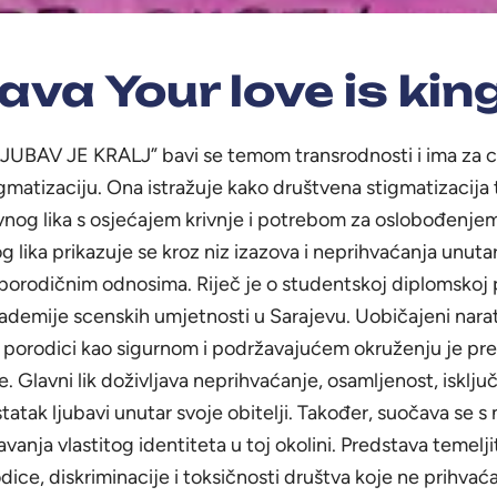
ava Your love is kin
UBAV JE KRALJ” bavi se temom transrodnosti i ima za ci
gmatizaciju. Ona istražuje kako društvena stigmatizacija
nog lika s osjećajem krivnje i potrebom za oslobođenjem
 lika prikazuje se kroz niz izazova i neprihvaćanja unutar 
 porodičnim odnosima. Riječ je o studentskoj diplomskoj 
ademije scenskih umjetnosti u Sarajevu. Uobičajeni narat
j porodici kao sigurnom i podržavajućem okruženju je p
e. Glavni lik doživljava neprihvaćanje, osamljenost, isklju
atak ljubavi unutar svoje obitelji. Također, suočava se s n
anja vlastitog identiteta u toj okolini. Predstava temelji
ice, diskriminacije i toksičnosti društva koje ne prihvać