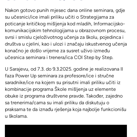
Nakon gotovo punih mjesec dana online seminara, gdje
su učesnici/ice imali priliku učiti o Strategijama za
poticanje kritičkog mišljenja kod mladih, Informacijsko-
komunikacijskim tehnologijama u obrazovnom procesu,
svrsi i smislu cjeloživotnog učenja za školu, pojedinca i
društva u cjelini, kao i ulozi i značaju iskustvenog učenja
konačno je došlo vrijeme za susret uživo između
učesnica seminara i trenera/ica COI Step by Step.
U Sarajevu, od 7.3. do 9.3.2025. godine je realizovana II
faza Power Up seminara za profesore/ice i stručne
saradnike/ice na kojem su prisutni imali priliku učiti iz
kombinacije programa Škole mišljenja uz elemente
obuke iz programa društvene pravde. Također, zajedno
sa trenerima/cama su imali priliku da diskutuju o
praksama te da iznađu rješenja koja najbolje funkcionišu
u školama.