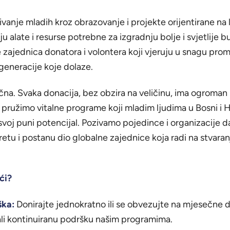
ivanje mladih kroz obrazovanje i projekte orijentirane na 
ju alate i resurse potrebne za izgradnju bolje i svjetlije 
 zajednica donatora i volontera koji vjeruju u snagu promj
 generacije koje dolaze.
čna. Svaka donacija, bez obzira na veličinu, ima ogroman 
pružimo vitalne programe koji mladim ljudima u Bosni i 
voj puni potencijal. Pozivamo pojedince i organizacije d
tu i postanu dio globalne zajednice koja radi na stvaranj
ći?
ška:
Donirajte jednokratno ili se obvezujte na mjesečne 
ali kontinuiranu podršku našim programima.