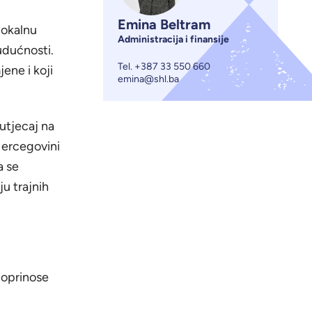
Emina Beltram
lokalnu
Administracija i finansije
budućnosti.
Tel.
+387 33 550 660
ene i koji
emina@shl.ba
utjecaj na
Hercegovini
a se
u trajnih
doprinose