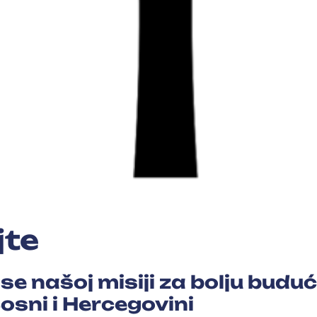
jte
 se našoj misiji za bolju budu
osni i Hercegovini