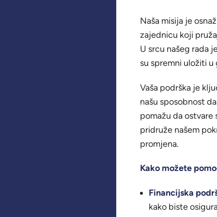
Naša misija je osnaž
zajednicu koji pruža
U srcu našeg rada je
su spremni uložiti u
Vaša podrška je klju
našu sposobnost da 
pomažu da ostvare s
pridruže našem pokre
promjena.
Kako možete pomo
Financijska podr
kako biste osigur