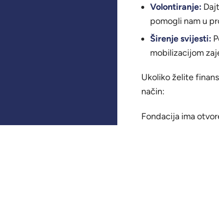
Volontiranje:
Dajt
pomogli nam u pr
Širenje svijesti:
Po
mobilizacijom zaj
Ukoliko želite finan
način:
Fondacija ima otvor
Puna instrukcija za 
Naziv primaoca: 
Naziv banke: RAI
Adresa banke: Zmaj