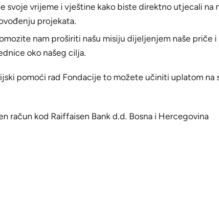
e svoje vrijeme i vještine kako biste direktno utjecali na n
ovođenju projekata.
mozite nam proširiti našu misiju dijeljenjem naše priče i
ednice oko našeg cilja.
sijski pomoći rad Fondacije to možete učiniti uplatom na 
en račun kod Raiffaisen Bank d.d. Bosna i Hercegovina
uplatu:
STIFTUNG SCHULER HELFEN LEBEN
FFAISEN BANK DD BOSNA I HERCEGOVINA
a od Bosne bb, 71000 Sarajevo